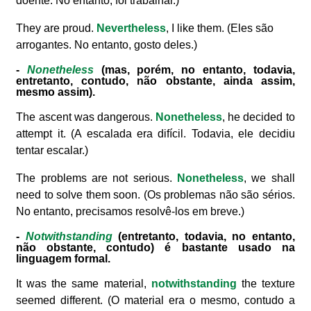
doente. No entanto, foi trabalhar.)
They are proud.
Nevertheless
, I like them. (Eles são
arrogantes. No entanto, gosto deles.)
-
Nonetheless
(mas, porém, no entanto, todavia,
entretanto, contudo, não obstante, ainda assim,
mesmo assim).
The ascent was dangerous.
Nonetheless
, he decided to
attempt it. (A escalada era difícil. Todavia, ele decidiu
tentar escalar.)
The problems are not serious.
Nonetheless
, we shall
need to solve them soon. (Os problemas não são sérios.
No entanto, precisamos resolvê-los em breve.)
-
Notwithstanding
(entretanto, todavia, no entanto,
não obstante, contudo) é bastante usado na
linguagem formal.
It was the same material,
notwithstanding
the texture
seemed different. (O material era o mesmo, contudo a