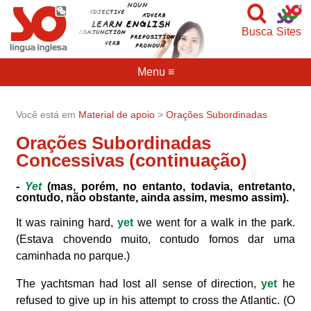
Busca
Sites
Menu ≡
Você está em
Material de apoio
>
Orações Subordinadas
Orações Subordinadas
Concessivas (continuação)
-
Yet
(mas, porém, no entanto, todavia, entretanto,
contudo, não obstante, ainda assim, mesmo assim).
It was raining hard,
yet
we went for a walk in the park.
(Estava chovendo muito, contudo fomos dar uma
caminhada no parque.)
The yachtsman had lost all sense of direction,
yet
he
refused to give up in his attempt to cross the Atlantic. (O