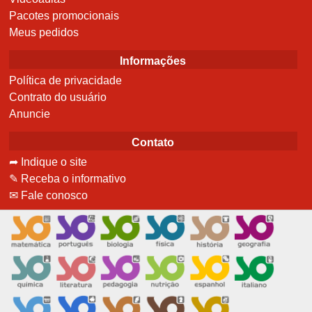
Pacotes promocionais
Meus pedidos
Informações
Política de privacidade
Contrato do usuário
Anuncie
Contato
➦ Indique o site
✎ Receba o informativo
✉ Fale conosco