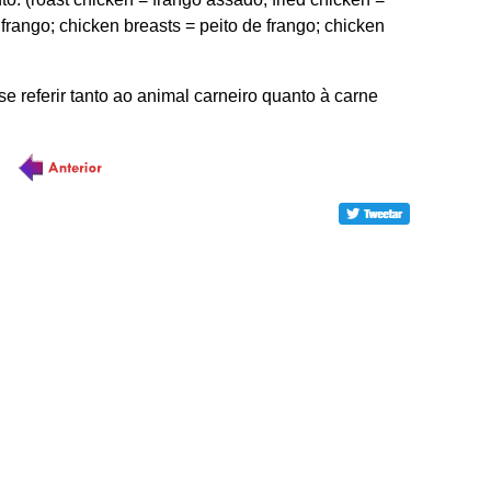
e frango; chicken breasts = peito de frango; chicken
e referir tanto ao animal carneiro quanto à carne