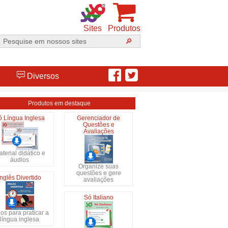
Sites
Produtos
Diversos
Produtos em destaque
ó Língua Inglesa
Gerenciador de
Questões e
Avaliações
terial didático e
áudios
Organize suas
questões e gere
Inglês Divertido
avaliações
Só Italiano
os para praticar a
língua inglesa