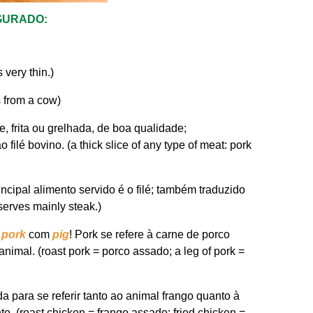
GURADO:
very thin.)
 from a cow)
, frita ou grelhada, de boa qualidade;
 filé bovino. (a thick slice of any type of meat: pork
ncipal alimento servido é o filé; também traduzido
serves mainly steak.)
a
pork
com
pig
! Pork se refere à carne de porco
nimal. (roast pork = porco assado; a leg of pork =
a para se referir tanto ao animal frango quanto à
. (roast chicken = frango assado; fried chicken =