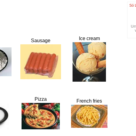
Só 
Um
Ice cream
Sausage
Pizza
French fries