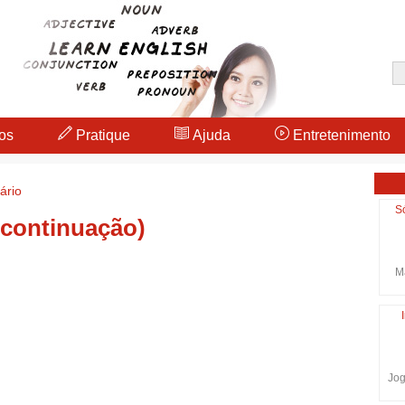
os
Pratique
Ajuda
Entretenimento
ário
S
(continuação)
Ma
Jog