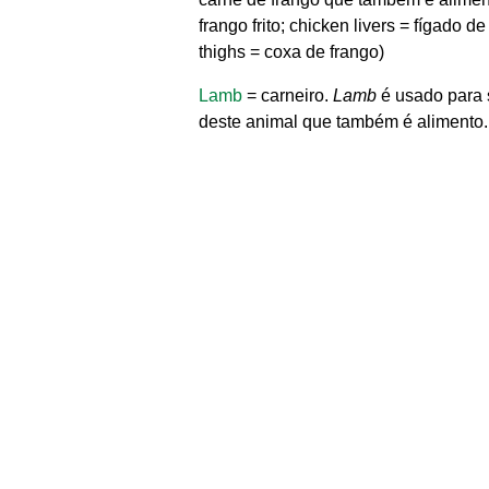
frango frito; chicken livers = fígado d
thighs = coxa de frango)
Lamb
= carneiro.
Lamb
é usado para s
deste animal que também é alimento.