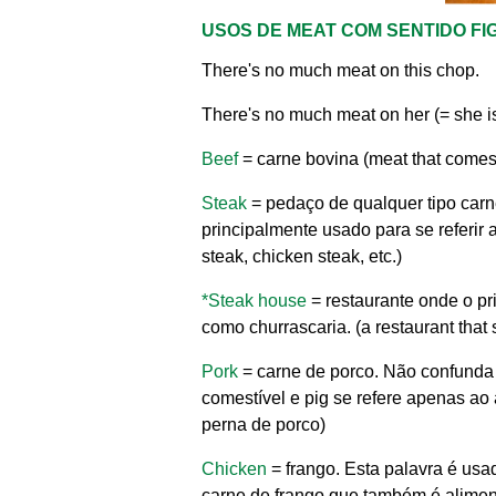
USOS DE MEAT COM SENTIDO FI
There's no much meat on this chop.
There's no much meat on her (= she is 
Beef
= carne bovina (meat that comes
Steak
= pedaço de qualquer tipo carne
principalmente usado para se referir ao
steak, chicken steak, etc.)
*Steak house
= restaurante onde o pri
como churrascaria. (a restaurant that 
Pork
= carne de porco. Não confund
comestível e pig se refere apenas ao a
perna de porco)
Chicken
= frango. Esta palavra é usad
carne de frango que também é alimento