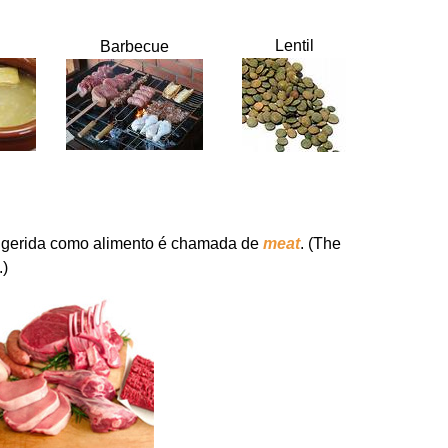
Lentil
Barbecue
ingerida como alimento é chamada de
meat
. (The
.)