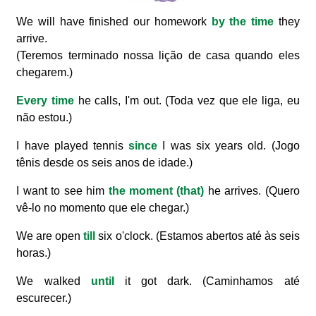
We will have finished our homework
by the time
they
arrive.
(Teremos terminado nossa lição de casa quando eles
chegarem.)
Every time
he calls, I'm out. (Toda vez que ele liga, eu
não estou.)
I have played tennis
since
I was six years old. (Jogo
tênis desde os seis anos de idade.)
I want to see him
the moment (that)
he arrives. (Quero
vê-lo no momento que ele chegar.)
We are open
till
six o'clock. (Estamos abertos até às seis
horas.)
We walked
until
it got dark. (Caminhamos até
escurecer.)