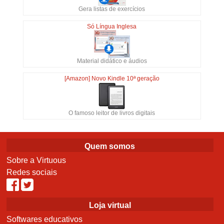
Gera listas de exercícios
Só Língua Inglesa
Material didático e áudios
[Amazon] Novo Kindle 10ª geração
O famoso leitor de livros digitais
Quem somos
Sobre a Virtuous
Redes sociais
Loja virtual
Softwares educativos