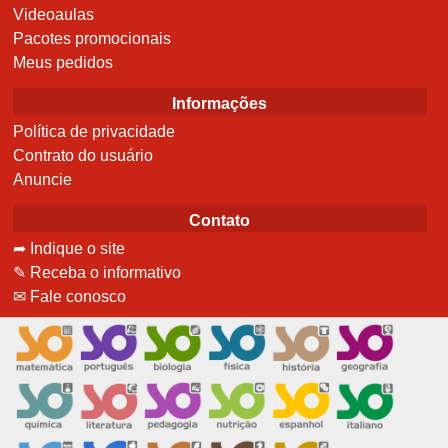
Videoaulas
Pacotes promocionais
Meus pedidos
Informações
Política de privacidade
Contrato do usuário
Anuncie
Contato
➦ Indique o site
✎ Receba o informativo
✉ Fale conosco