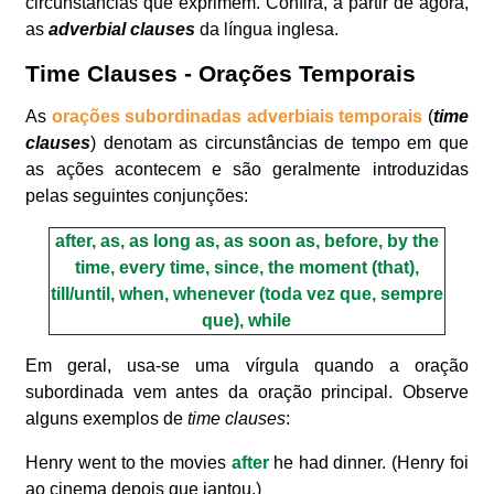
circunstâncias que exprimem. Confira, a partir de agora,
as
adverbial clauses
da língua inglesa.
Time Clauses - Orações Temporais
As
orações subordinadas adverbiais temporais
(
time
clauses
) denotam as circunstâncias de tempo em que
as ações acontecem e são geralmente introduzidas
pelas seguintes conjunções:
after, as, as long as, as soon as, before, by the
time, every time, since, the moment (that),
till/until, when, whenever (toda vez que, sempre
que), while
Em geral, usa-se uma vírgula quando a oração
subordinada vem antes da oração principal. Observe
alguns exemplos de
time clauses
:
Henry went to the movies
after
he had dinner. (Henry foi
ao cinema depois que jantou.)