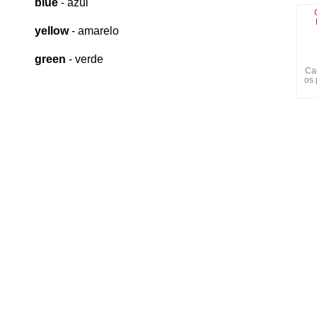
blue
- azul
yellow
- amarelo
green
- verde
Ca
os 