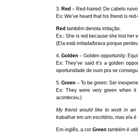
3.
Red
– Red-haired: De cabelo ruivo
Ex: We’ve heard that his friend is red
Red
também denota irritação.
Ex.: She is red because she lost her w
(Ela está irritada/brava porque perdeu
4.
Golden
– Golden opportunity: Equi
Ex: They’ve said it’s a golden oppor
oportunidade de ouro pra se consegu
5.
Green
– To be green: Ser inexperie
Ex: They were very green when it 
aconteceu.)
My friend would like to work in an o
trabalhar em um escritório, mas ela é 
Em inglês, a cor
Green
também é util