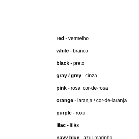
red
- vermelho
white
- branco
black
- preto
gray / grey
- cinza
pink
- rosa cor-de-rosa
orange
- laranja / cor-de-laranja
purple
- roxo
lilac
- lilás
navy blue
- azul-marinho