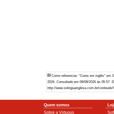
Como referenciar: "Cores em inglês" em
S
2026. Consultado em 09/08/2026 às 05:57. Di
http://www.solinguainglesa.com.br/conteudo
Quem somos
Loj
Sobre a Virtuous
Sof