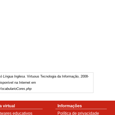
ó Língua Inglesa
. Virtuous Tecnologia da Informação, 2008-
sponível na Internet em
/VocabularioCores.php
a virtual
Informações
twares educativos
Política de privacidade