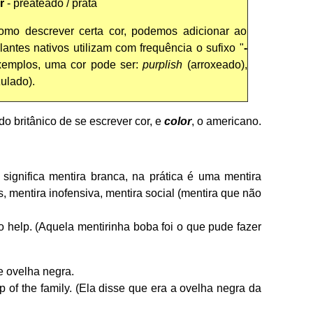
r
- preateado / prata
mo descrever certa cor, podemos adicionar ao
alantes nativos utilizam com frequência o sufixo "
-
exemplos, uma cor pode ser:
purplish
(arroxeado),
ulado).
o britânico de se escrever cor, e
color
, o americano.
 significa mentira branca, na prática é uma mentira
, mentira inofensiva, mentira social (mentira que não
 to help. (Aquela mentirinha boba foi o que pude fazer
e ovelha negra.
 of the family. (Ela disse que era a ovelha negra da