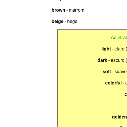
brown
- marrom
beige
- bege
Adjetiv
light
- claro 
dark
- escuro 
soft
- suave
colorful
- 
c
golden 