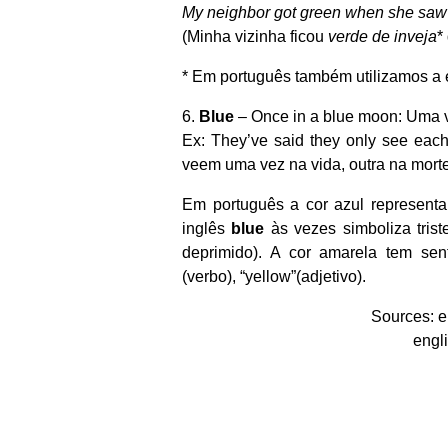
My neighbor got green when she saw
(Minha vizinha ficou
verde de inveja
*
* Em português também utilizamos a
6.
Blue
– Once in a blue moon: Uma v
Ex: They’ve said they only see eac
veem uma vez na vida, outra na morte
Em português a cor azul representa
inglês
blue
às vezes simboliza triste
deprimido). A cor amarela tem sen
(verbo), “yellow”(adjetivo).
Sources: e
engl