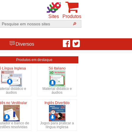
Sites
Produtos
Diversos
Produtos em destaque
ó Língua Inglesa
Só Italiano
terial didático e
Material didático e
áudios
áudios
glês no Vestibular
Inglês Divertido
ulador e banco de
Jogos para praticar a
estões resolvidas
língua inglesa