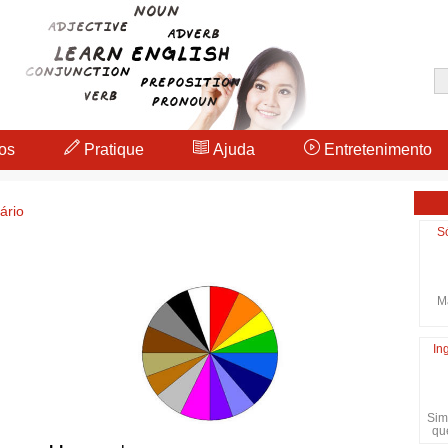
os
Pratique
Ajuda
Entretenimento
ário
S
Ma
In
Sim
qu