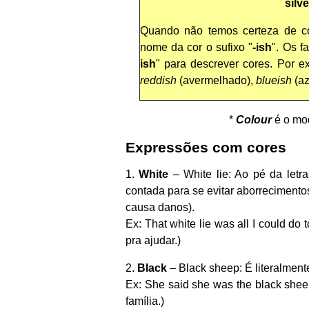
silve
Quando não temos certeza de co
nome da cor o sufixo "
-ish
". Os f
ish
" para descrever cores. Por 
reddish
(avermelhado),
blueish
(az
*
Colour
é o mod
Expressões com cores
1.
White
– White lie: Ao pé da letra
contada para se evitar aborrecimentos
causa danos).
Ex: That white lie was all I could do
pra ajudar.)
2.
Black
– Black sheep: É literalment
Ex: She said she was the black sheep
família.)