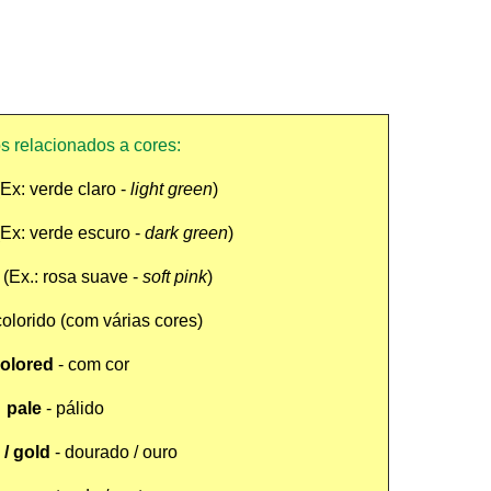
os relacionados a cores:
(Ex: verde claro -
light green
)
(Ex: verde escuro -
dark green
)
 (Ex.: rosa suave -
soft pink
)
colorido (com várias cores)
olored
- com cor
pale
- pálido
/ gold
- dourado / ouro