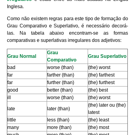
Inglesa.
Como não existem regras para este tipo de formação do
Grau Comparativo e Superlativo, é necessário decorá-
las. Na tabela abaixo encontram-se as formas
comparativas e superlativas irregulares dos adjetivos:
Grau
Grau Normal
Grau Superlativo
Comparativo
bad
worse (than)
(the) worst
far
farther (than)
(the) farthest
far
further (than)
(the) furthest
good
better (than)
(the) best
ill
worse (than)
(the) worst
(the) later ou (the)
late
later (than)
latest
little
less (than)
(the) least
many
more (than)
(the) most
much
more (than)
(the) most