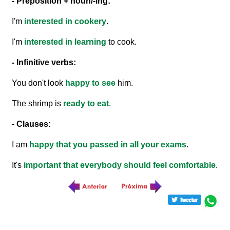
- Preposition + noun/-ing:
I'm
interested in cookery
.
I'm
interested in learning
to cook.
- Infinitive verbs:
You don't look
happy to see
him.
The shrimp is
ready to eat
.
- Clauses:
I am
happy that you passed in all your exams
.
It's
important that everybody should feel comfortable
.