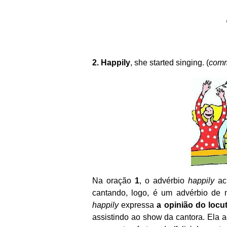
2.
Happily
, she started singing. (
comm
Na oração
1
, o advérbio
happily
acr
cantando, logo, é um advérbio de 
happily
expressa
a opinião do locu
assistindo ao show da cantora. Ela a