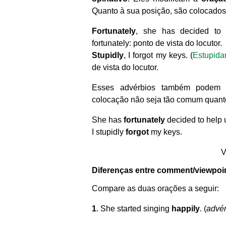
Quanto à sua posição, são colocad
Fortunately
, she has decided to 
fortunately: ponto de vista do locutor.
Stupidly
, I forgot my keys. (
Estupida
de vista do locutor.
Esses advérbios também podem 
colocação não seja tão comum quanto 
She has
fortunately
decided to help 
I stupidly
forgot
my keys.
V
Diferenças entre comment/viewpoi
Compare as duas orações a seguir:
1
. She started singing
happily
. (
advé