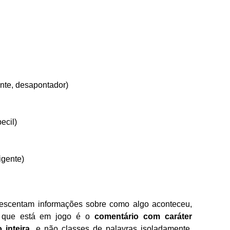
te, desapontador)
becil)
igente)
rescentam informações sobre como algo aconteceu,
o que está em jogo é o
comentário com caráter
 inteira
, e não classes de palavras isoladamente.