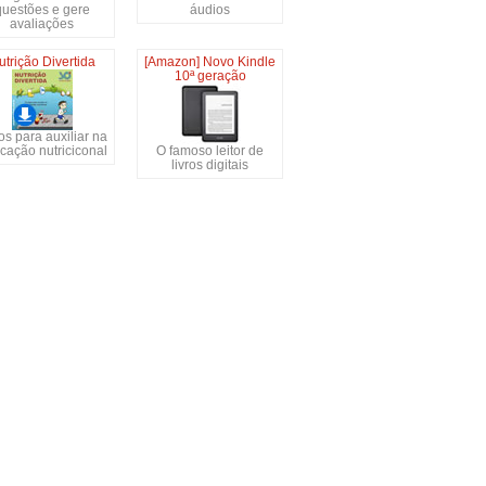
questões e gere
áudios
avaliações
utrição Divertida
[Amazon] Novo Kindle
10ª geração
s para auxiliar na
cação nutriciconal
O famoso leitor de
livros digitais