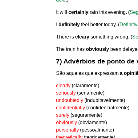
It will
certainly
rain this evening. (
Seg
I
definitely
feel better today. (
Definiti
There is
cleary
something wrong. (
Se
The train has
obviously
been delayed
7)
Advérbios de ponto de 
São aqueles que expressam
a opini
clearly
(claramente)
seriously
(seriamente)
undoubtedly
(indubitavelmente)
confidentially
(confidencialmente)
surely
(seguramente)
obviously
(obviamente)
personally
(pessoalmente)
theoretically
(teoricamente)