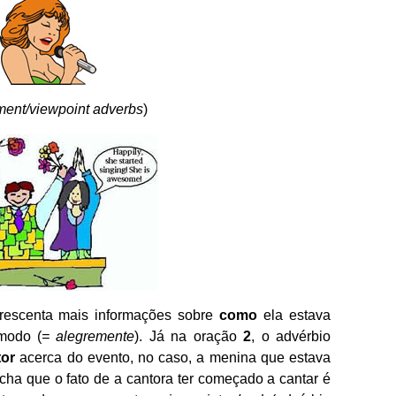
ent/viewpoint adverbs
)
escenta mais informações sobre
como
ela estava
modo (
= alegremente
). Já na oração
2
, o advérbio
tor
acerca do evento, no caso, a menina que estava
cha que o fato de a cantora ter começado a cantar é