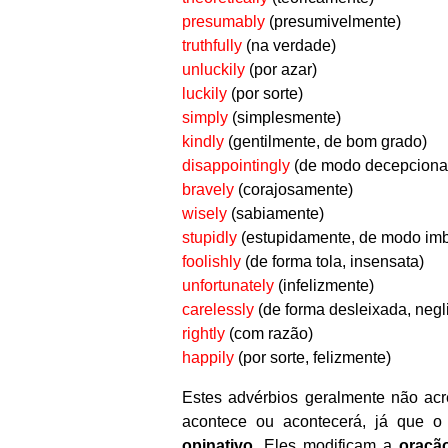
presumably
(presumivelmente)
truthfully
(na verdade)
unluckily
(por azar)
luckily
(por sorte)
simply
(simplesmente)
kindly
(gentilmente, de bom grado)
disappointingly
(de modo decepcionan
bravely
(corajosamente)
wisely
(sabiamente)
stupidly
(estupidamente, de modo im
foolishly
(de forma tola, insensata
)
unfortunately
(infelizmente)
carelessly
(de forma desleixada, negl
rightly
(com razão)
happily
(por sorte, felizmente)
Estes advérbios geralmente não ac
acontece ou acontecerá, já que 
opinativo
. Eles modificam a
oração