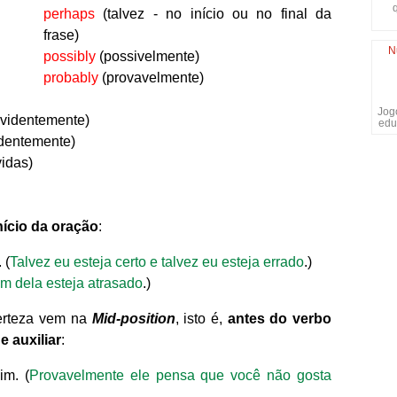
perhaps
(talvez - no início ou no final da
frase)
N
possibly
(possivelmente)
probably
(provavelmente)
Jogo
evidentemente)
edu
identemente)
idas)
nício da oração
:
 (
Talvez eu esteja certo e talvez eu esteja errado
.)
em dela esteja atrasado
.)
erteza vem na
Mid-position
, isto é,
antes do verbo
e auxiliar
:
im. (
Provavelmente ele pensa que você não gosta