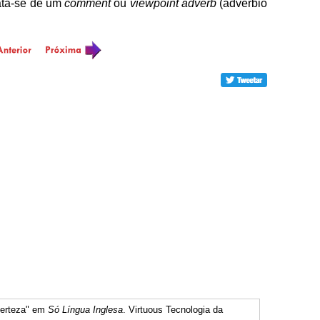
rata-se de um
comment
ou
viewpoint adverb
(advérbio
Certeza" em
Só Língua Inglesa
. Virtuous Tecnologia da