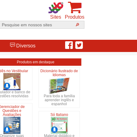
Sites
Produtos
Diversos
Produtos em destaque
glês no Vestibular
Dicionário Ilustrado de
Idiomas
ulador e banco de
estões resolvidas
Para toda a família
aprender inglês e
espanhol
Gerenciador de
Questões e
Avaliações
Só Italiano
Organize suas
Material didático e