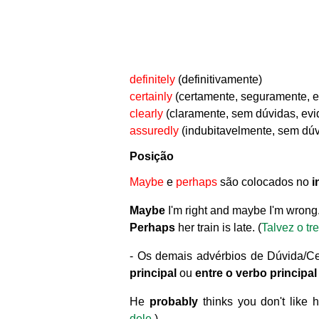
definitely
(definitivamente)
certainly
(certamente, seguramente, 
clearly
(claramente, sem dúvidas, ev
assuredly
(indubitavelmente, sem dúv
Posição
Maybe
e
perhaps
são colocados no
i
Maybe
I'm right and maybe I'm wrong.
Perhaps
her train is late. (
Talvez o tr
- Os demais advérbios de Dúvida/C
principal
ou
entre o verbo principal 
He
probably
thinks you don't like h
dele
.)