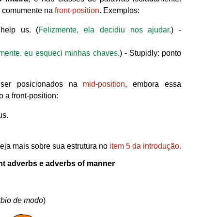
os comumente na
front-position
. Exemplos:
help us. (
Felizmente, ela decidiu nos ajudar
.) -
mente, eu esqueci minhas chaves.
) - Stupidly: ponto
ser posicionados na
mid-position
, embora essa
a front-position:
us.
eja mais sobre sua estrutura no
item 5 da introdução.
nt adverbs e adverbs of manner
rbio de modo
)