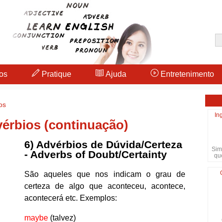
os
Pratique
Ajuda
Entretenimento
os
In
vérbios (continuação)
6) Advérbios de Dúvida/Certeza
Sim
- Adverbs of Doubt/Certainty
qu
São aqueles que nos indicam o grau de
certeza de algo que aconteceu, acontece,
acontecerá etc. Exemplos:
maybe
(talvez)