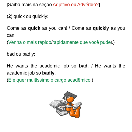
[Saiba mais na seção
Adjetivo ou Advérbio?
]
(
2
) quick ou quickly:
Come as
quick
as you can! / Come as
quickly
as you
can!
(
Venha o mais rápido
/
rapidamente que você pude
r.)
bad ou badly:
He wants the academic job so
bad
. / He wants the
academic job so
badly
.
(
Ele quer muitíssimo o cargo acadêmico.
)