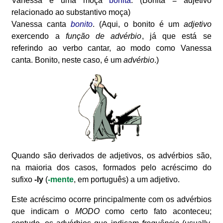
Vanessa é uma moça
bonita
. (Bonita = adjetivo
relacionado ao substantivo moça)
Vanessa canta
bonito
. (Aqui, o bonito é um
adjetivo
exercendo a
função de advérbio
, já que está se
referindo ao verbo cantar, ao modo como Vanessa
canta. Bonito, neste caso, é um
advérbio
.)
Quando são derivados de adjetivos, os advérbios são,
na maioria dos casos, formados pelo acréscimo do
sufixo
-ly
(
-mente
, em português) a um adjetivo.
Este acréscimo ocorre principalmente com os advérbios
que indicam o
MODO
como certo fato aconteceu;