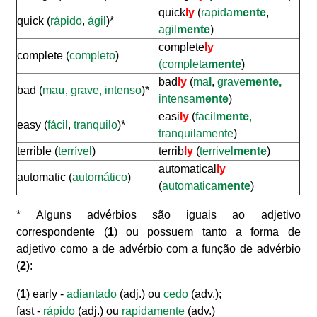
quick
ly
(
rapida
mente
,
quick (
rápido
,
ágil
)*
agil
mente
)
complete
ly
complete (
completo
)
(completa
mente
)
bad
ly
(
ma
l
,
grave
mente,
bad (
ma
u
,
grave, intenso
)*
intensa
mente
)
easi
ly
(
facil
mente
,
easy (
fácil
,
tranquilo
)*
tranquilamente
)
terrible (
terrível
)
terrib
ly
(
terrivel
mente
)
automatical
ly
automatic (
automático
)
(
automatica
mente
)
* Alguns advérbios são iguais ao adjetivo
correspondente (
1
) ou possuem tanto a forma de
adjetivo como a de advérbio com a função de advérbio
(
2
):
(
1
) early -
adiantado
(adj.) ou
cedo
(adv.);
fast -
rápido
(adj.) ou
rapidamente
(adv.)