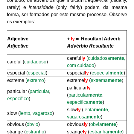
contudo, os advérbios que indicam
frequência
(usually,
rarely) e
intensidade
(only, fairly) podem, da mesma
forma, ser formados por este mesmo processo. Observe
os exemplos:
Adjective
+
ly
= Resultant Adverb
Adjective
Advérbio Resultante
careful
ly
(
cuidadosa
mente,
careful (
cuidadoso
)
com cuidado
)
especial (
especial
)
especial
ly
(
especial
mente
)
extreme (
extremo
)
extreme
ly
(
extrema
mente
)
particular
ly
particular (
particular
,
(
particular
mente
,
específico
)
especifica
mente
)
slow
ly
(
lenta
mente
,
slow (
lento
,
vagaroso
)
vagarosa
mente
)
obvious (
óbvio
)
obvious
ly
(
obvia
mente
)
strange (
estranho
)
strange
ly
(
estranha
mente
)