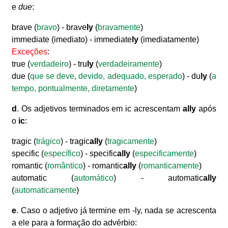
e
due
:
brave (
bravo
) - brave
ly
(
bravamente
)
immediate (imediato) - immediate
ly
(imediatamente)
Exceções
:
true (
verdadeiro
) - tru
ly
(
verdadeiramente
)
due (
que se deve, devido, adequado, esperado
) - du
ly
(
a
tempo, pontualmente, diretamente
)
d
. Os adjetivos terminados em ic acrescentam
ally
após
o
ic
:
tragic (
trágico
) - tragic
ally
(
tragicamente
)
specific (
específico
) - specific
ally
(
especificamente
)
romantic (
romântico
) - romantic
ally
(
romanticamente
)
automatic (
automático
) - automatic
ally
(
automaticamente
)
e
. Caso o adjetivo já termine em -ly, nada se acrescenta
a ele para a formação do advérbio: