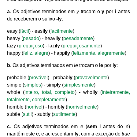
a
. Os adjetivos terminados em
y
trocam o
y
por
i
antes
de receberem o sufixo
-ly
:
easy (
fácil
) - eas
ily
(
facilmente
)
heavy (
pesado
) - heav
ily
(
pesadamente
)
lazy (
prequiçoso
) - laz
ily
(
preguiçosamente
)
happy (
feliz, alegre
) - happ
ily
(
felizmente, alegremente
)
b
. Os adjetivos terminados em
le
trocam o
le
por
ly
:
probable (
provável
) - probab
ly
(
provavelmente
)
simple (
simples
) - simp
ly
(
simplesmente
)
whole (
inteiro, total, completo
) - who
lly
(
inteiramente,
totalmente, completamente
)
horrible (
horrível
) - horrib
ly
(
horrivelmente
)
subtle (
sutil
) - subt
ly
(
sutilmente
)
c
. Os adjetivos terminados em
e
(
sem l
antes do
e
)
mantêm este
e
, e acrescentam
ly
; com a exceção de
true