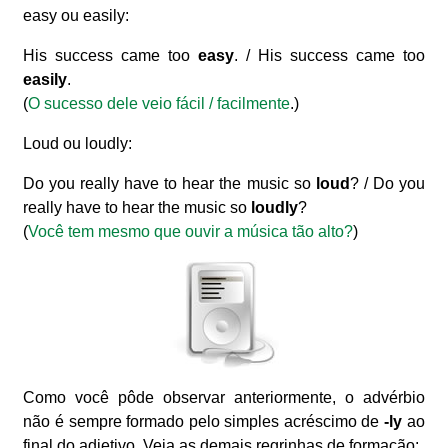
easy ou easily:
His success came too
easy
. / His success came too
easily
.
(
O sucesso dele veio fácil / facilmente
.)
Loud ou loudly:
Do you really have to hear the music so
loud
? / Do you
really have to hear the music so
loudly
?
(
Você tem mesmo que ouvir a música tão alto?
)
Como você pôde observar anteriormente, o advérbio
não é sempre formado pelo simples acréscimo de
-ly
ao
final do adjetivo. Veja as demais regrinhas de formação: