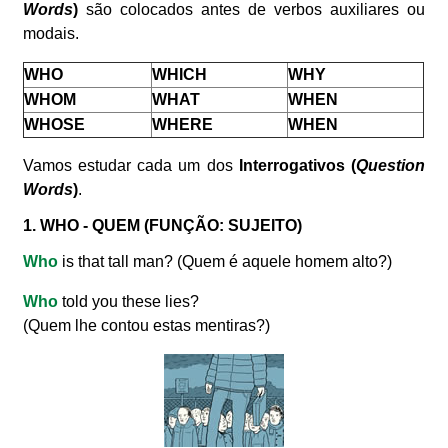
Words
)
são colocados antes de verbos auxiliares ou
modais.
WHO
WHICH
WHY
WHOM
WHAT
WHEN
WHOSE
WHERE
WHEN
Vamos estudar cada um dos
Interrogativos (
Question
Words
)
.
1. WHO - QUEM (FUNÇÃO: SUJEITO)
Who
is that tall man? (Quem é aquele homem alto?)
Who
told you these lies?
(Quem lhe contou estas mentiras?)