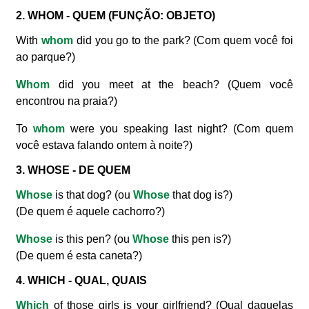
2. WHOM - QUEM (FUNÇÃO: OBJETO)
With
whom
did you go to the park? (Com quem você foi
ao parque?)
Whom
did you meet at the beach? (Quem você
encontrou na praia?)
To
whom
were you speaking last night? (Com quem
você estava falando ontem à noite?)
3. WHOSE - DE QUEM
Whose
is that dog? (ou
Whose
that dog is?)
(De quem é aquele cachorro?)
Whose
is this pen? (ou
Whose
this pen is?)
(De quem é esta caneta?)
4. WHICH - QUAL, QUAIS
Which
of those girls is your girlfriend? (Qual daquelas