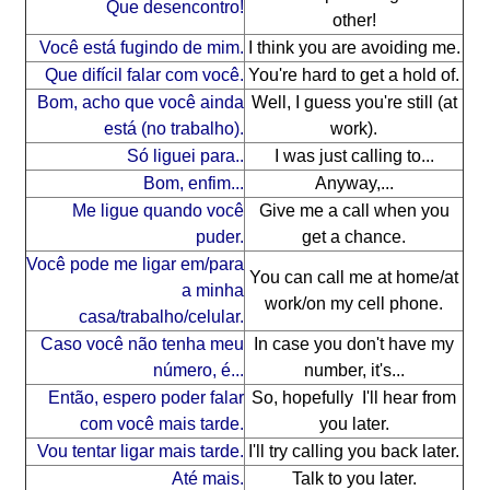
Que desencontro!
other!
Você está fugindo de mim.
I think you are avoiding me.
Que difícil falar com você.
You're hard to get a hold of.
Bom, acho que você ainda
Well, I guess you're still (at
está (no trabalho).
work).
Só liguei para..
I was just calling to...
Bom, enfim...
Anyway,...
Me ligue quando você
Give me a call when you
puder.
get a chance.
Você pode me ligar em/para
You can call me at home/at
a minha
work/on my cell phone.
casa/trabalho/celular.
Caso você não tenha meu
In case you don't have my
número, é...
number, it's...
Então, espero poder falar
So, hopefully I'll hear from
com você mais tarde.
you later.
Vou tentar ligar mais tarde.
I'll try calling you back later.
Até mais.
Talk to you later.