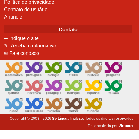
Política de privacidade
Contrato do usuário
Anuncie
Contato
➦ Indique o site
✎ Receba o informativo
✉ Fale conosco
Copyright © 2008 - 2026
Só Língua Inglesa
. Todos os direitos reservados.
Desenvolvido por
Virtuous
.