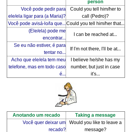
person
Você pode pedir para
Could you tell him/her to
ele/ela ligar para (a Maria)?
call (Pedro)?
Você pode avisá-lo/la que...
Could you tell him/her that...
(Ele/ela) pode me
I can be reached at...
encontrar...
Se eu não estiver, é para
If I'm not there, I'll be at...
tentar no...
Acho que ele/ela tem meu
I believe he/she has my
telefone, mas em todo caso
number, but just in case
é...
it's...
Anotando um recado
Taking a message
Você quer deixar um
Would you like to leave a
recado?
message?