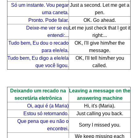
Só um instante. Vou pegar
Just a second. Let me get a
uma caneta.
pen.
Pronto. Pode falar.
OK. Go ahead.
Deixe-me ver se eu
Let me just check that I got it
entendi:...
right:...
Tudo bem, Eu dou o recado
OK, I'll give him/her the
para ele/ela.
message.
Tudo bem, Eu digo a ele/ela
OK, I'll tell him/her you
que você ligou.
called.
Deixando um recado na
Leaving a message on the
secretária eletrônica
answering machine
Oi, aqui é (a Maria)
Hi, it's (Maria).
Estou só retornando.
Just calling you back.
Que pena que eu não o
Sorry I missed you.
encontrei.
We keep missing each