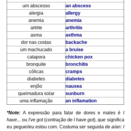
um abscesso
an abscess
alergia
allergy
anemia
anemia
artrite
arthritis
asma
asthma
dor nas costas
backache
um machucado
a bruise
catapora
chicken pox
bronquite
bronchitis
cólicas
cramps
diabetes
diabetes
enjôo
nausea
queimadura solar
sunburn
uma inflamação
an inflamation
*Note:
A expressão para falar de dores e males é
I
have
... ou
I've got
(contração de
I have got
), que significa
eu peguei/eu estou com. Costuma ser seguida de
a/an
:
I