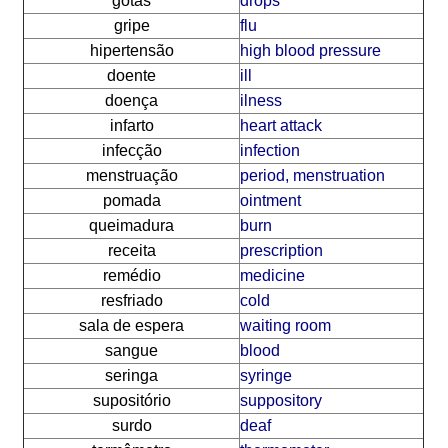
gotas
drops
gripe
flu
hipertensão
high blood pressure
doente
ill
doença
ilness
infarto
heart attack
infecção
infection
menstruação
period, menstruation
pomada
ointment
queimadura
burn
receita
prescription
remédio
medicine
resfriado
cold
sala de espera
waiting room
sangue
blood
seringa
syringe
supositório
suppository
surdo
deaf