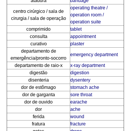
atadura
bandage
operating theatre /
centro cirúrgico / sala de
operation room /
cirurgia / sala de operação
operation suite
comprimido
tablet
consulta
appointment
curativo
plaster
departamento de
emergency department
emergência/pronto-socorro
departamento de raio-x
x-ray department
digestão
digestion
disenteria
dysentery
dor de estômago
stomach ache
dor de garganta
sore throat
dor de ouvido
earache
dor
ache
ferida
wound
fratura
fracture