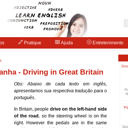
os
Pratique
Ajuda
Entretenimento
s
Dici
nha - Driving in Great Britain
Obs: Abaixo de cada texto em inglês,
Pa
apresentamos sua respectiva tradução para o
a
português
.
In
In Britain, people
drive on the left-hand side
of the road
, so the steering wheel is on the
right. However the pedals are in the same
Sim