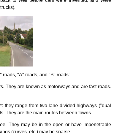
back to well before cars were invented, and were
(trucks).
M" roads, "A" roads, and "B" roads:
ys. They are known as motorways and are fast roads.
s*: they range from two-lane divided highways ("dual
s. They are the main routes between towns.
three. They may be in the open or have impenetrable
kings (curves, etc.) may be sparse.