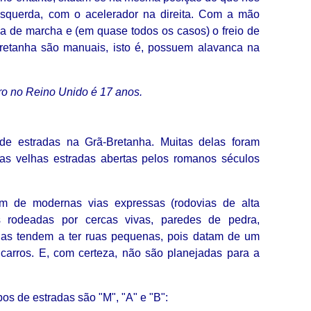
squerda, com o acelerador na direita. Com a mão
ca de marcha e (em quase todos os casos) o freio de
retanha são manuais, isto é, possuem alavanca na
rro no Reino Unido é 17 anos.
 estradas na Grã-Bretanha. Muitas delas foram
 as velhas estradas abertas pelos romanos séculos
am de modernas vias expressas (rodovias de alta
as rodeadas por cercas vivas, paredes de pedra,
las tendem a ter ruas pequenas, pois datam de um
carros. E, com certeza, não são planejadas para a
pos de estradas são "M", "A" e "B":