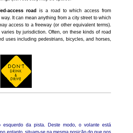
lled-access road
is a road to which access from
 way. It can mean anything from a city street to which
eway access to a freeway (or other equivalent terms).
 varies by jurisdiction. Often, on these kinds of road
d uses including pedestrians, bicycles, and horses,
o esquerdo da pista. Deste modo, o volante está
s, no entanto, situam-se na mesma posição do que nos