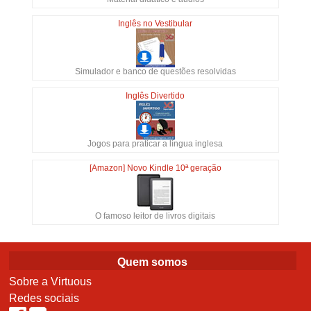
Inglês no Vestibular
Simulador e banco de questões resolvidas
Inglês Divertido
Jogos para praticar a língua inglesa
[Amazon] Novo Kindle 10ª geração
O famoso leitor de livros digitais
Quem somos
Sobre a Virtuous
Redes sociais