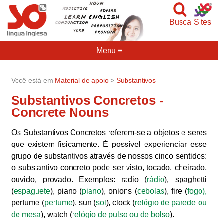
Busca
Sites
Menu ≡
Você está em
Material de apoio
>
Substantivos
Substantivos Concretos -
Concrete Nouns
Os Substantivos Concretos referem-se a objetos e seres
que existem fisicamente. É possível experienciar esse
grupo de substantivos através de nossos cinco sentidos:
o substantivo concreto pode ser visto, tocado, cheirado,
ouvido, provado. Exemplos: radio (
rádio
), spaghetti
(
espaguete
), piano (
piano
), onions (
cebolas
), fire (
fogo),
perfume (
perfume
), sun (
sol
), clock (
relógio de parede ou
de mesa
), watch (
relógio de pulso ou de bolso
).