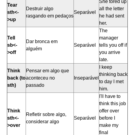
She tored up
Tear
Destruir algo
all the letter
sth<-
Separável
rasgando em pedaços
he had sent
>up
her.
The
Tell
manager
Dar bronca em
sb<-
Separável
tells you off if
alguém
>off
you arrive
late.
I keep
Think
Pensar em algo que
thinking back
back (to
aconteceu no
Inseparável
to day I met
sth)
passado
him.
I'll have to
think this job
Think
offer over
Refletir sobre algo,
sth<-
Separável
before I
considerar algo
>over
make my
final