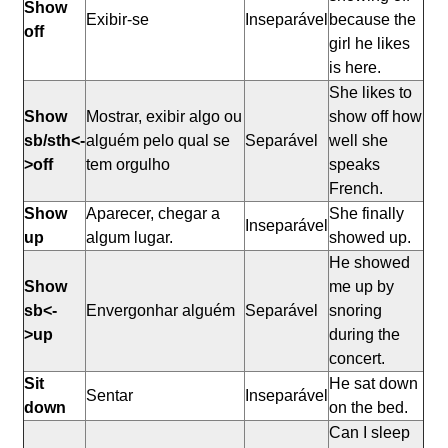
Show
Exibir-se
Inseparável
because the
off
girl he likes
is here.
She likes to
Show
Mostrar, exibir algo ou
show off how
sb/sth<-
alguém pelo qual se
Separável
well she
>off
tem orgulho
speaks
French.
Show
Aparecer, chegar a
She finally
Inseparável
up
algum lugar.
showed up.
He showed
Show
me up by
sb<-
Envergonhar alguém
Separável
snoring
>up
during the
concert.
Sit
He sat down
Sentar
Inseparável
down
on the bed.
Can I sleep