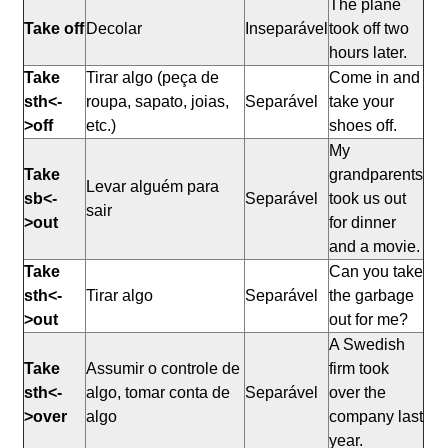
The plane
Take off
Decolar
Inseparável
took off two
hours later.
Take
Tirar algo (peça de
Come in and
sth<-
roupa, sapato, joias,
Separável
take your
>off
etc.)
shoes off.
My
Take
grandparents
Levar alguém para
sb<-
Separável
took us out
sair
>out
for dinner
and a movie.
Take
Can you take
sth<-
Tirar algo
Separável
the garbage
>out
out for me?
A Swedish
Take
Assumir o controle de
firm took
sth<-
algo, tomar conta de
Separável
over the
>over
algo
company last
year.