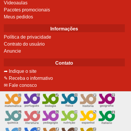
Videoaulas
Pacotes promocionais
Meus pedidos
Informações
Política de privacidade
Contrato do usuário
Anuncie
Contato
➦ Indique o site
✎ Receba o informativo
✉ Fale conosco