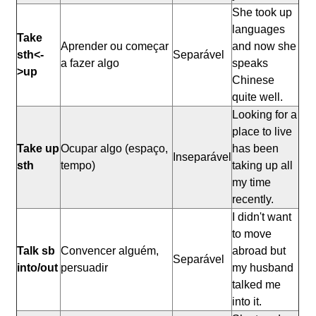
She took up
languages
Take
Aprender ou começar
and now she
sth<-
Separável
a fazer algo
speaks
>up
Chinese
quite well.
Looking for a
place to live
Take up
Ocupar algo (espaço,
has been
Inseparável
sth
tempo)
taking up all
my time
recently.
I didn't want
to move
Talk sb
Convencer alguém,
abroad but
Separável
into/out
persuadir
my husband
talked me
into it.