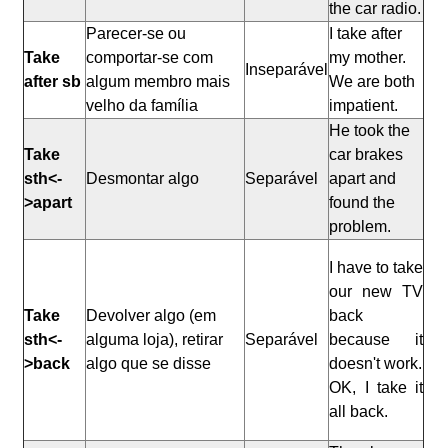
the car radio.
Parecer-se ou
I take after
Take
comportar-se com
my mother.
Inseparável
after sb
algum membro mais
We are both
velho da família
impatient.
He took the
Take
car brakes
sth<-
Desmontar algo
Separável
apart and
>apart
found the
problem.
I have to take
our new TV
Take
Devolver algo (em
back
sth<-
alguma loja), retirar
Separável
because it
>back
algo que se disse
doesn't work.
OK, I take it
all back.