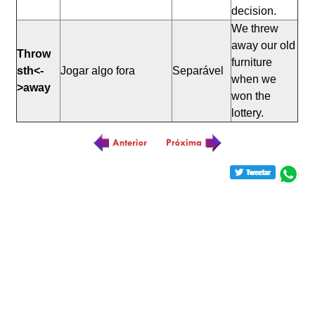
decision.
We threw
away our old
Throw
furniture
sth<-
Jogar algo fora
Separável
when we
>away
won the
lottery.