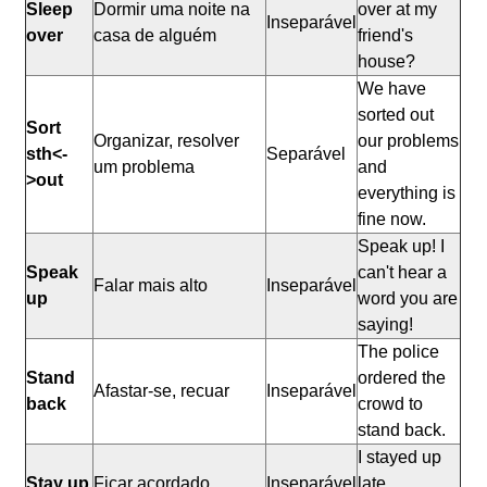
Sleep
Dormir uma noite na
over at my
Inseparável
over
casa de alguém
friend's
house?
We have
sorted out
Sort
Organizar, resolver
our problems
sth<-
Separável
um problema
and
>out
everything is
fine now.
Speak up! I
Speak
can't hear a
Falar mais alto
Inseparável
up
word you are
saying!
The police
Stand
ordered the
Afastar-se, recuar
Inseparável
back
crowd to
stand back.
I stayed up
Stay up
Ficar acordado
Inseparável
late