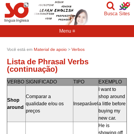
Busca
Sites
Menu ≡
Você está em
Material de apoio
>
Verbos
Lista de Phrasal Verbs
(continuação)
VERBO
SIGNIFICADO
TIPO
EXEMPLO
I want to
Comparar a
shop around
Shop
qualidade e/ou os
Inseparável
a little before
around
preços
buying my
new car.
He is
showing off