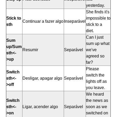
yesterday.
She finds it's
Stick to
impossible to
Continuar a fazer algo
Inseparável
sth
stick to a
diet.
Can I just
Sum
sum up what
up/Sum
Resumir
Separável
we've
sth<-
agreed so
>up
far?
Please
Switch
switch the
sth<-
Desligar, apagar algo
Separável
lights off as
>off
you leave.
We heard
Switch
the news as
sth<-
Ligar, acender algo
Separável
soon as we
>on
switched on