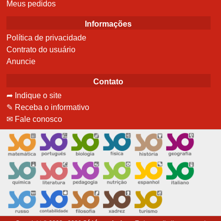
Meus pedidos
Informações
Política de privacidade
Contrato do usuário
Anuncie
Contato
➦ Indique o site
✎ Receba o informativo
✉ Fale conosco