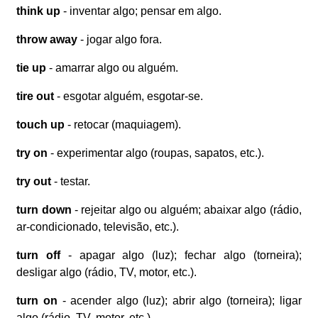
think up
- inventar algo; pensar em algo.
throw away
- jogar algo fora.
tie up
- amarrar algo ou alguém.
tire out
- esgotar alguém, esgotar-se.
touch up
- retocar (maquiagem).
try on
- experimentar algo (roupas, sapatos, etc.).
try out
- testar.
turn down
- rejeitar algo ou alguém; abaixar algo (rádio,
ar-condicionado, televisão, etc.).
turn off
- apagar algo (luz); fechar algo (torneira);
desligar algo (rádio, TV, motor, etc.).
turn on
- acender algo (luz); abrir algo (torneira); ligar
algo (rádio, TV, motor, etc.).