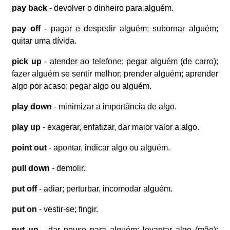
pay back
- devolver o dinheiro para alguém.
pay off
- pagar e despedir alguém; subornar alguém;
quitar uma dívida.
pick up
- atender ao telefone; pegar alguém (de carro);
fazer alguém se sentir melhor; prender alguém; aprender
algo por acaso; pegar algo ou alguém.
play down
- minimizar a importância de algo.
play up
- exagerar, enfatizar, dar maior valor a algo.
point out
- apontar, indicar algo ou alguém.
pull down
- demolir.
put off
- adiar; perturbar, incomodar alguém.
put on
- vestir-se; fingir.
put up
- dar pouso para alguém; levantar algo (mão);