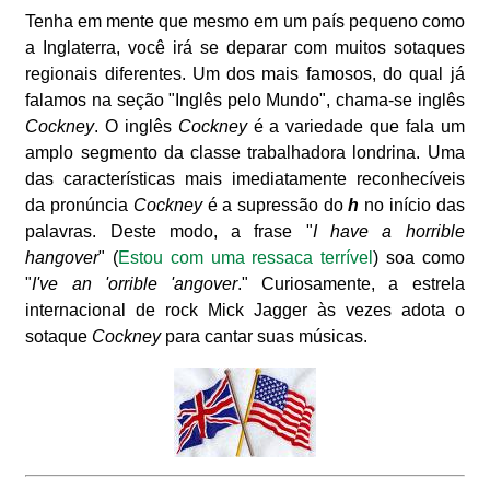
Tenha em mente que mesmo em um país pequeno como
a Inglaterra, você irá se deparar com muitos sotaques
regionais diferentes. Um dos mais famosos, do qual já
falamos na seção "Inglês pelo Mundo", chama-se inglês
Cockney
. O inglês
Cockney
é a variedade que fala um
amplo segmento da classe trabalhadora londrina. Uma
das características mais imediatamente reconhecíveis
da pronúncia
Cockney
é a supressão do
h
no início das
palavras. Deste modo, a frase "
I have a horrible
hangover
" (
Estou com uma ressaca terrível
) soa como
"
I've an 'orrible 'angover
." Curiosamente, a estrela
internacional de rock Mick Jagger às vezes adota o
sotaque
Cockney
para cantar suas músicas.