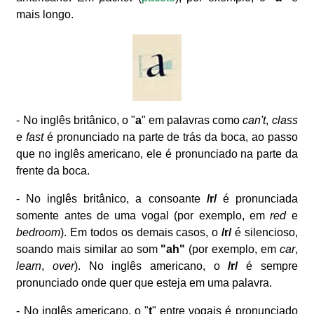
mais longo.
- No inglês britânico, o "
a
" em palavras como
can't
,
class
e
fast
é pronunciado na parte de trás da boca, ao passo
que no inglês americano, ele é pronunciado na parte da
frente da boca.
- No inglês britânico, a consoante
/r/
é pronunciada
somente antes de uma vogal (por exemplo, em
red
e
bedroom
). Em todos os demais casos, o
/r/
é silencioso,
soando mais similar ao som
"ah"
(por exemplo, em
car
,
learn
,
over
). No inglês americano, o
/r/
é sempre
pronunciado onde quer que esteja em uma palavra.
- No inglês americano, o "
t
" entre vogais é pronunciado