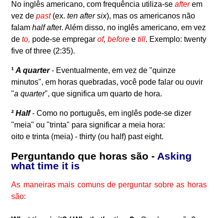
No inglês americano, com frequência utiliza-se
after
em
vez de
past
(ex.
ten after six
), mas os americanos não
falam
half afte
r. Além disso, no inglês americano, em vez
de
to,
pode-se empregar
of
,
before
e
till
. Exemplo:
twenty
five of three (2:35).
¹
A quarter
- Eventualmente, em vez de "quinze
minutos", em horas quebradas, você pode falar ou ouvir
"
a quarter
", que significa um quarto de hora.
²
Half
- Como no português, em inglês pode-se dizer
"meia" ou "trinta" para significar a meia hora:
oito e trinta (meia) - thirty (ou half) past eight.
Perguntando que horas são -
Asking
what time it is
As maneiras mais comuns de perguntar sobre as horas
são: