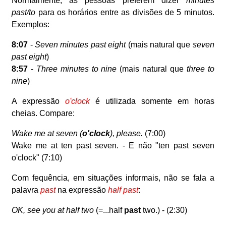
Normalmente, as pessoas preferem dizer
minutes
past/to
para os horários entre as divisões de 5 minutos.
Exemplos:
8:07
-
Seven minutes past eight
(mais natural que
seven
past eight
)
8:57
-
Three minutes to nine
(mais natural que
three to
nine
)
A expressão
o'clock
é utilizada somente em horas
cheias. Compare:
Wake me at seven (
o'clock
), please.
(7:00)
Wake me at ten past seven. - E não "ten past seven
o'clock" (7:10)
Com fequência, em situações informais, não se fala a
palavra
past
na expressão
half past
:
OK, see you at half two
(=...half
past
two.) - (2:30)