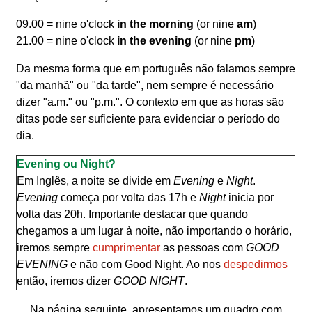
09.00 = nine o'clock
in the morning
(or nine
am
)
21.00 = nine o'clock
in the evening
(or nine
pm
)
Da mesma forma que em português não falamos sempre
"da manhã" ou "da tarde", nem sempre é necessário
dizer "a.m." ou "p.m.". O contexto em que as horas são
ditas pode ser suficiente para evidenciar o período do
dia.
Evening ou Night?
Em Inglês, a noite se divide em
Evening
e
Night
.
Evening
começa por volta das 17h e
Night
inicia por
volta das 20h. Importante destacar que quando
chegamos a um lugar à noite, não importando o horário,
iremos sempre
cumprimentar
as pessoas com
GOOD
EVENING
e não com Good Night. Ao nos
despedirmos
então, iremos dizer
GOOD NIGHT
.
Na página seguinte, apresentamos um quadro com