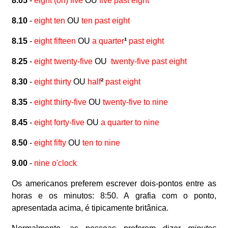
8.05
-
eight (oh) five
OU
five past eight
8.10
-
eight ten
OU
ten past eight
8.15
-
eight fifteen
OU
a quarter
¹
past eight
8.25
-
eight twenty-five
OU
twenty-five past eight
8.30
-
eight thirty
OU
half
²
past eight
8.35
-
eight thirty-five
OU
twenty-five to nine
8.45
-
eight forty-five
OU
a quarter to nine
8.50
-
eight fifty
OU
ten to nine
9.00
-
nine o'clock
Os americanos preferem escrever dois-pontos entre as
horas e os minutos: 8:50. A grafia com o ponto,
apresentada acima, é tipicamente britânica.