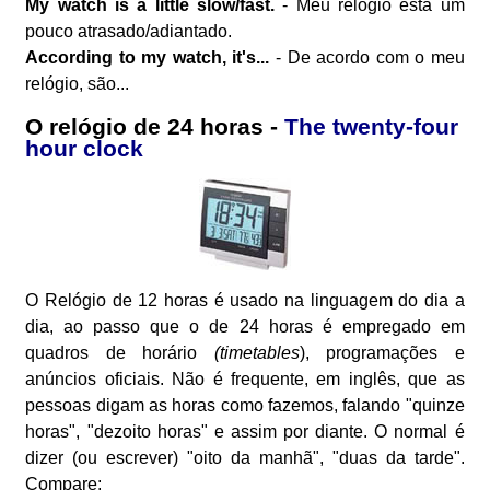
My watch is a little slow/fast.
- Meu relógio está um
pouco atrasado/adiantado.
According to my watch, it's...
- De acordo com o meu
relógio, são...
O relógio de 24 horas -
The twenty-four
hour clock
O Relógio de 12 horas é usado na linguagem do dia a
dia, ao passo que o de 24 horas é empregado em
quadros de horário
(timetables
), programações e
anúncios oficiais. Não é frequente, em inglês, que as
pessoas digam as horas como fazemos, falando "quinze
horas", "dezoito horas" e assim por diante. O normal é
dizer (ou escrever) "oito da manhã", "duas da tarde".
Compare: