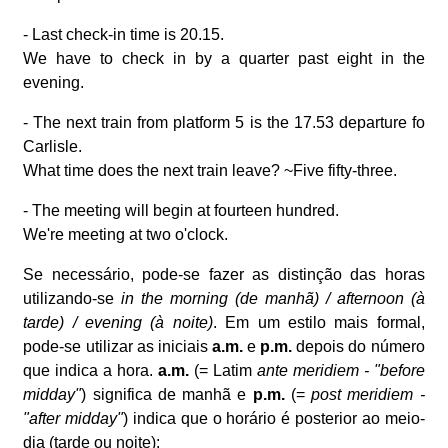
- Last check-in time is 20.15.
We have to check in by a quarter past eight in the
evening.
- The next train from platform 5 is the 17.53 departure fo
Carlisle.
What time does the next train leave? ~Five fifty-three.
- The meeting will begin at fourteen hundred.
We're meeting at two o'clock.
Se necessário, pode-se fazer as distinção das horas
utilizando-se
in the morning (de manhã) / afternoon (à
tarde) / evening (à noite)
. Em um estilo mais formal,
pode-se utilizar as iniciais
a.m.
e
p.m.
depois do número
que indica a hora.
a.m.
(= Latim
ante meridiem - "before
midday"
) significa de manhã e
p.m.
(=
post meridiem -
"after midday"
) indica que o horário é posterior ao meio-
dia (tarde ou noite):